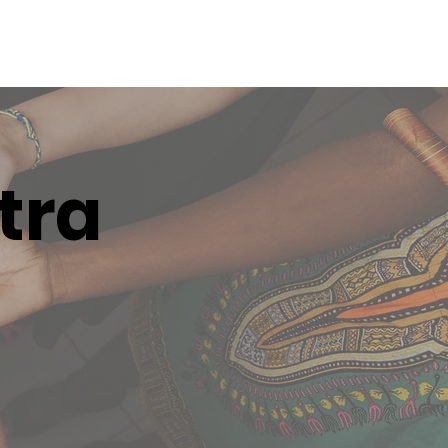
tra
o