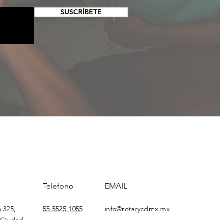
SUSCRÍBETE
Telefono
EMAIL
a 325,
55 5525 1055
info@rotarycdmx.mx
 Ciudad