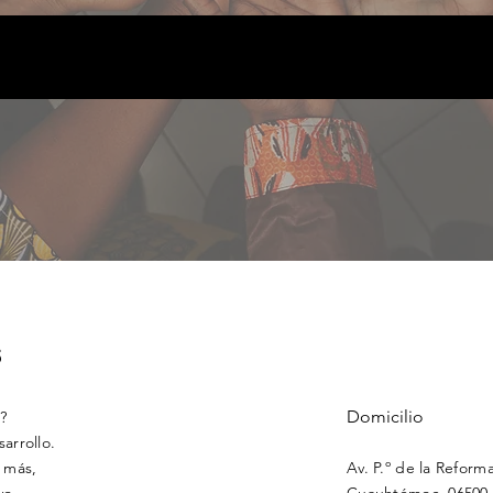
s
Domicilio
?
arrollo.
y más,
Av. P.º de la Reform
vo.
Cuauhtémoc, 06500