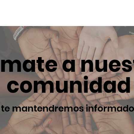
mate a nues
comunidad
te mantendremos informad