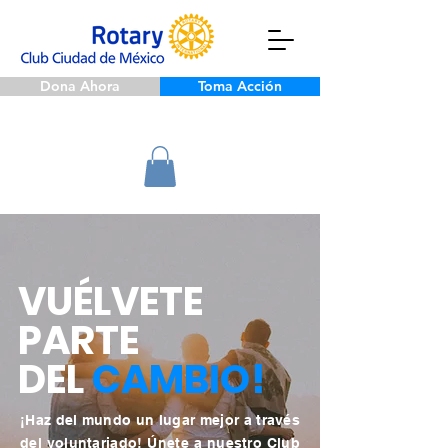
Dona Ahora
Toma Acción
VUÉLVETE
PARTE
DEL
CAMBIO!
¡Haz del mundo un lugar mejor a través
del voluntariado! Únete a nuestro Club