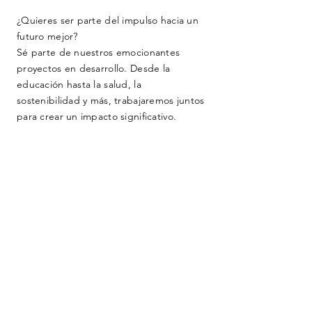
¿Quieres ser parte del impulso hacia un
futuro mejor?
Sé parte de nuestros emocionantes
proyectos en desarrollo. Desde la
educación hasta la salud, la
sostenibilidad y más, trabajaremos juntos
para crear un impacto significativo.
¡Tu experiencia y pasión son
bienvenidas! Únete a nosotros y sé
testigo de cómo nuestras ideas se
convierten en realidad, cambiando vidas
y dejando un legado duradero en
nuestra comunidad.