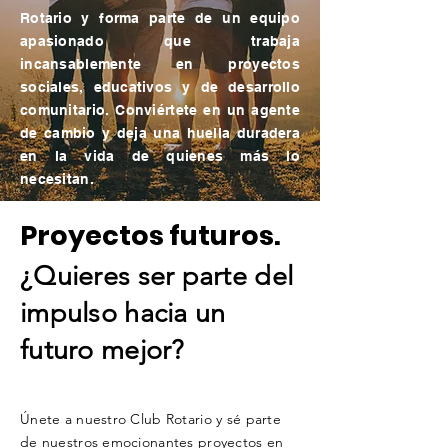
Rotario y forma parte de un equipo
apasionado que trabaja
incansablemente en proyectos
sociales, educativos y de desarrollo
comunitario. Conviértete en un agente
de cambio y deja una huella duradera
en la vida de quienes más lo
necesitan.
Proyectos futuros.
¿Quieres ser parte del
impulso hacia un
futuro mejor?
Únete a nuestro Club Rotario y sé parte
de nuestros emocionantes proyectos en