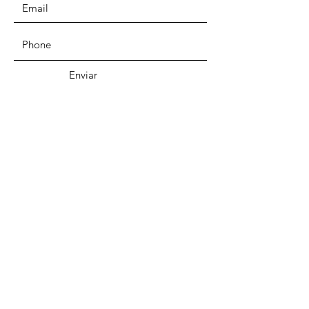
Enviar
Domicilio
Av. P.º de la Reforma 325,
Cuauhtémoc, 06500 Ciudad de
México, CDMX
Telefono
55 5525 1055
EMAIL