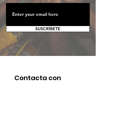
SUSCRÍBETE
Contacta con
nosotros
¿Quieres ser parte del impulso hacia un
futuro mejor?
Sé parte de nuestros emocionantes
proyectos en desarrollo. Desde la
educación hasta la salud, la
sostenibilidad y más, trabajaremos juntos