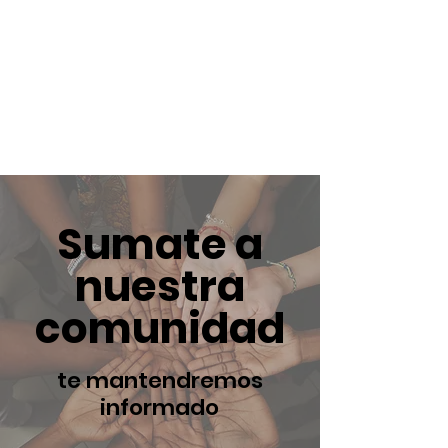
Sumate a
nuestra
comunidad
te mantendremos
informado