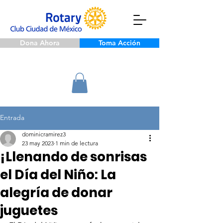
Dona Ahora
Toma Acción
Entrada
dominicramirez3
23 may 2023
1 min de lectura
¡Llenando de sonrisas
el Día del Niño: La
alegría de donar
juguetes